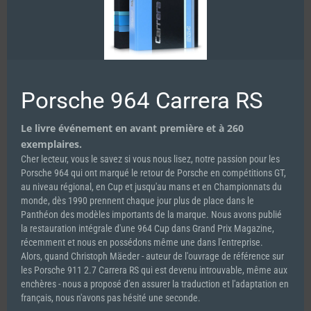
Pour cette finale 2025 du WEC, on conserve les trente-six
engagés habituels, mais, un peu avant cet ultime évènement, la
nouvelle tombe : Porsche Penske Motorsport va quitter le
Championnat du Monde d’Endurance.
Porsche 964 Carrera RS
Découvrez la suite du reportage dans
Le livre événement en avant première et à 260
SPIRIT OF LE MANS #44
exemplaires.
Cher lecteur, vous le savez si vous nous lisez, notre passion pour les
Porsche 964 qui ont marqué le retour de Porsche en compétitions GT,
au niveau régional, en Cup et jusqu'au mans et en Championnats du
monde, dès 1990 prennent chaque jour plus de place dans le
Panthéon des modèles importants de la marque. Nous avons publié
la restauration intégrale d'une 964 Cup dans Grand Prix Magazine,
récemment et nous en possédons même une dans l'entreprise.
Alors, quand Christoph Mäeder - auteur de l'ouvrage de référence sur
les Porsche 911 2.7 Carrera RS qui est devenu introuvable, même aux
enchères - nous a proposé d'en assurer la traduction et l'adaptation en
français, nous n'avons pas hésité une seconde.