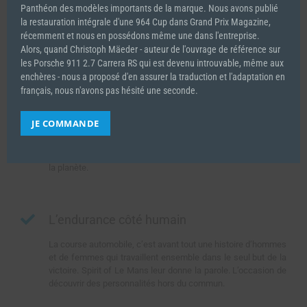
Panthéon des modèles importants de la marque. Nous avons publié
la restauration intégrale d'une 964 Cup dans Grand Prix Magazine,
récemment et nous en possédons même une dans l'entreprise.
Alors, quand Christoph Mäeder - auteur de l'ouvrage de référence sur
les Porsche 911 2.7 Carrera RS qui est devenu introuvable, même aux
enchères - nous a proposé d'en assurer la traduction et l'adaptation en
L’endurance côté course
français, nous n'avons pas hésité une seconde.
Spirit of Le Mans couvre l’ensemble du WEC avec, autour de
JE COMMANDE
chaque course, des analyses, des interviews et des
reportages pour comprendre ou découvrir les différentes
manches de ce championnat qui se court aux quatre coins de
la planète.
L’endurance côté humain
La course automobile, c’est avant tout une histoire d’hommes
et de femmes qui travaillent ensemble dans le seul but de la
victoire. Spirit of Le Mans leur donne la parole. L’occasion de
découvrir des personnalités hors du commun.