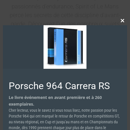
passionnés d’endurance, Spirit of Le Mans
perce les secrets de cette discipline d’avant-
garde. Découvrez l’un des nombreux sujets
Clos
this
qui vous attendent dans Spirit of Le Mans.
mod
Porsche 964 Carrera RS
Le livre événement en avant première et à 260
exemplaires.
Cher lecteur, vous le savez si vous nous lisez, notre passion pour les
Porsche 964 qui ont marqué le retour de Porsche en compétitions GT,
au niveau régional, en Cup et jusqu'au mans et en Championnats du
monde, dès 1990 prennent chaque jour plus de place dans le