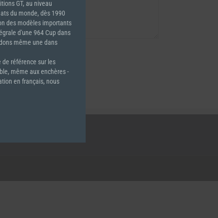
tions GT, au niveau
nats du monde, dès 1990
éon des modèles importants
tégrale d'une 964 Cup dans
sédons même une dans
 de référence sur les
able, même aux enchères -
ation en français, nous