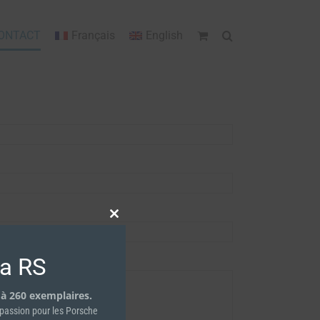
ONTACT
Français
English
Close
this
module
ra RS
 à 260 exemplaires.
e passion pour les Porsche