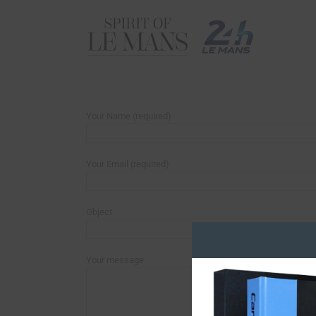
Your Name (required)
Your Email (required)
Object
Your message