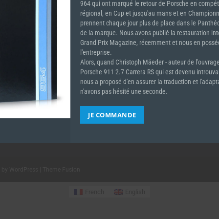
964 qui ont marqué le retour de Porsche en compéti
régional, en Cup et jusqu'au mans et en Champion
prennent chaque jour plus de place dans le Panth
de la marque. Nous avons publié la restauration in
Grand Prix Magazine, récemment et nous en pos
l'entreprise.
Alors, quand Christoph Mäeder - auteur de l'ouvrage
Porsche 911 2.7 Carrera RS qui est devenu introuv
nous a proposé d'en assurer la traduction et l'adapt
n'avons pas hésité une seconde.
JE COMMANDE
d by
WordPress
|
Theme Fusion
French
English