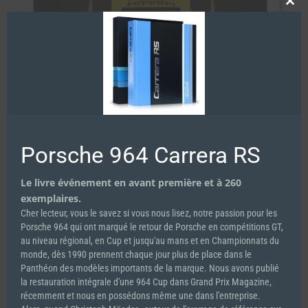
Clos
this
mod
Porsche 964 Carrera RS
Le livre événement en avant première et à 260
exemplaires.
Cher lecteur, vous le savez si vous nous lisez, notre passion pour les
Spirit of Le Mans #27
Porsche 964 qui ont marqué le retour de Porsche en compétitions GT,
12.00
€
au niveau régional, en Cup et jusqu'au mans et en Championnats du
monde, dès 1990 prennent chaque jour plus de place dans le
Panthéon des modèles importants de la marque. Nous avons publié
la restauration intégrale d'une 964 Cup dans Grand Prix Magazine,
Ajouter au panier
Détails
récemment et nous en possédons même une dans l'entreprise.