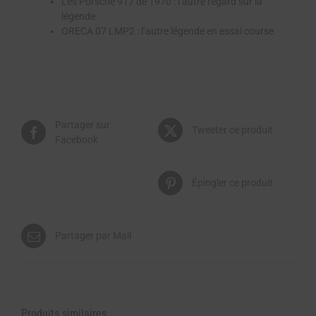
Les Porsche 917 de 1970 : l’autre regard sur la
légende
ORECA 07 LMP2 : l’autre légende en essai course
Partager sur
Tweeter ce produit
Facebook
Épingler ce produit
Partager par Mail
Produits similaires