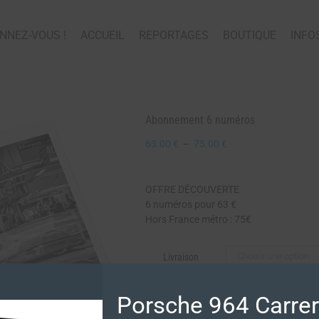
NNEZ-VOUS !
ACCUEIL
REPORTAGES
BOUTIQUE
INFO
Abonnement 6 numéros
63.00
€
–
75.00
€
OFFRE DÉCOUVERTE
6 numéros pour 63 €
Hors France métro : 75€
Livraison
Porsche 964 Carre