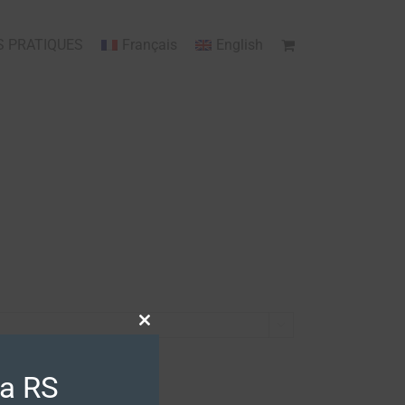
S PRATIQUES
Français
English

Close
this
module
ra RS