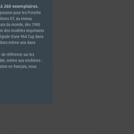
 à 260 exemplaires.
e passion pour les Porsche
tions GT, au niveau
nats du monde, dès 1990
éon des modèles importants
tégrale d'une 964 Cup dans
sédons même une dans
 de référence sur les
able, même aux enchères -
ation en français, nous