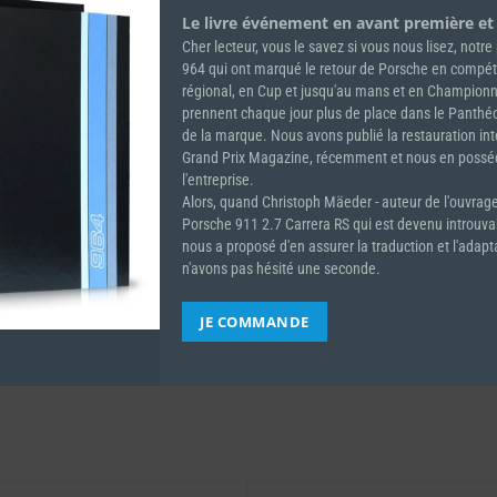
AJOUTER AU PANIER
Le livre événement en avant première et
Cher lecteur, vous le savez si vous nous lisez, notr
964 qui ont marqué le retour de Porsche en compéti
régional, en Cup et jusqu'au mans et en Champion
UGS :
ND
prennent chaque jour plus de place dans le Panth
Catégorie :
Abonnement
de la marque. Nous avons publié la restauration in
Grand Prix Magazine, récemment et nous en pos
l'entreprise.
Alors, quand Christoph Mäeder - auteur de l'ouvrage
Porsche 911 2.7 Carrera RS qui est devenu introuv
nous a proposé d'en assurer la traduction et l'adapt
n'avons pas hésité une seconde.
JE COMMANDE
France, Europe, Rest of the World