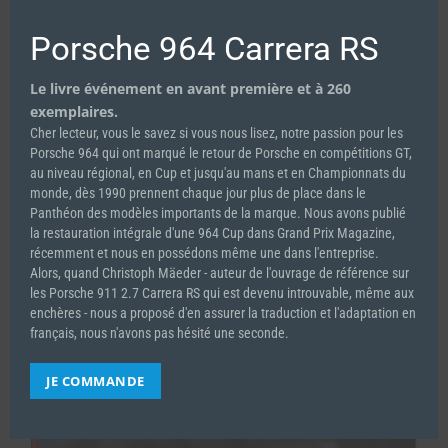
Porsche 964 Carrera RS
Le livre événement en avant première et à 260
exemplaires.
Cher lecteur, vous le savez si vous nous lisez, notre passion pour les
Porsche 964 qui ont marqué le retour de Porsche en compétitions GT,
au niveau régional, en Cup et jusqu'au mans et en Championnats du
monde, dès 1990 prennent chaque jour plus de place dans le
Spirit of Le Mans #40
Panthéon des modèles importants de la marque. Nous avons publié
12.00
€
la restauration intégrale d'une 964 Cup dans Grand Prix Magazine,
récemment et nous en possédons même une dans l'entreprise.
Alors, quand Christoph Mäeder - auteur de l'ouvrage de référence sur
les Porsche 911 2.7 Carrera RS qui est devenu introuvable, même aux
Ajouter au panier
Détails
enchères - nous a proposé d'en assurer la traduction et l'adaptation en
français, nous n'avons pas hésité une seconde.
JE COMMANDE