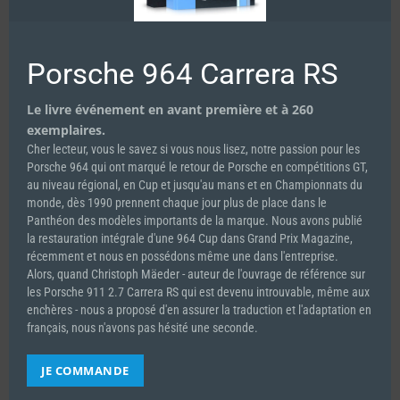
Découvrez la suite du reportage dans
Porsche 964 Carrera RS
SPIRIT OF LE MANS #44
Le livre événement en avant première et à 260
exemplaires.
Cher lecteur, vous le savez si vous nous lisez, notre passion pour les
Porsche 964 qui ont marqué le retour de Porsche en compétitions GT,
au niveau régional, en Cup et jusqu'au mans et en Championnats du
monde, dès 1990 prennent chaque jour plus de place dans le
Panthéon des modèles importants de la marque. Nous avons publié
la restauration intégrale d'une 964 Cup dans Grand Prix Magazine,
récemment et nous en possédons même une dans l'entreprise.
Alors, quand Christoph Mäeder - auteur de l'ouvrage de référence sur
les Porsche 911 2.7 Carrera RS qui est devenu introuvable, même aux
enchères - nous a proposé d'en assurer la traduction et l'adaptation en
français, nous n'avons pas hésité une seconde.
JE COMMANDE