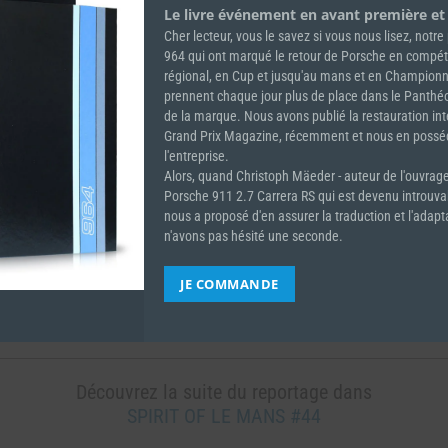
Le livre événement en avant première et
Cher lecteur, vous le savez si vous nous lisez, notr
964 qui ont marqué le retour de Porsche en compéti
régional, en Cup et jusqu'au mans et en Champion
prennent chaque jour plus de place dans le Panth
de la marque. Nous avons publié la restauration in
Grand Prix Magazine, récemment et nous en pos
l'entreprise.
Alors, quand Christoph Mäeder - auteur de l'ouvrage
Porsche 911 2.7 Carrera RS qui est devenu introuv
nous a proposé d'en assurer la traduction et l'adapt
n'avons pas hésité une seconde.
JE COMMANDE
Découvrez la suite du reportage dans
SPIRIT OF LE MANS #44