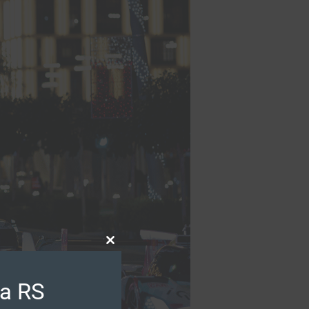
Close
this
module
ra RS