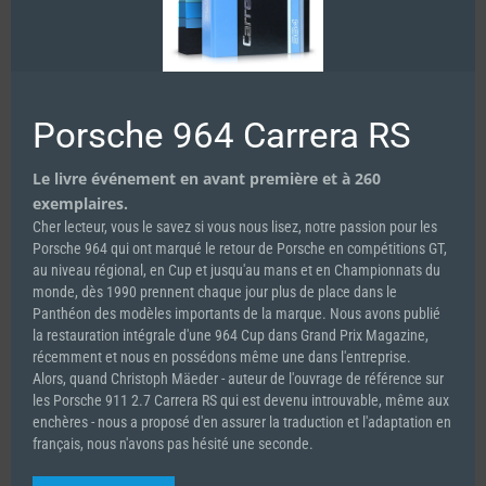
Au Mans, en cette année 1965, Ford a échoué face à Ferrari.
Pourtant, après l’arrivée, Leo Beebe s’écrie : «
C’est un meeting
de victoire
».
Porsche 964 Carrera RS
Découvrez la suite du reportage dans
SPIRIT OF LE MANS #45
Le livre événement en avant première et à 260
exemplaires.
Cher lecteur, vous le savez si vous nous lisez, notre passion pour les
Porsche 964 qui ont marqué le retour de Porsche en compétitions GT,
au niveau régional, en Cup et jusqu'au mans et en Championnats du
monde, dès 1990 prennent chaque jour plus de place dans le
Panthéon des modèles importants de la marque. Nous avons publié
la restauration intégrale d'une 964 Cup dans Grand Prix Magazine,
récemment et nous en possédons même une dans l'entreprise.
Alors, quand Christoph Mäeder - auteur de l'ouvrage de référence sur
les Porsche 911 2.7 Carrera RS qui est devenu introuvable, même aux
enchères - nous a proposé d'en assurer la traduction et l'adaptation en
français, nous n'avons pas hésité une seconde.