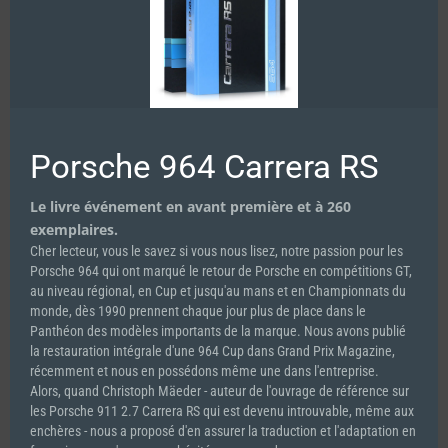
Spirit of Le Mans #16-ENGLISH
12.00
€
Porsche 964 Carrera RS
Add to cart
Details
Le livre événement en avant première et à 260
exemplaires.
Cher lecteur, vous le savez si vous nous lisez, notre passion pour les
Porsche 964 qui ont marqué le retour de Porsche en compétitions GT,
au niveau régional, en Cup et jusqu'au mans et en Championnats du
monde, dès 1990 prennent chaque jour plus de place dans le
Panthéon des modèles importants de la marque. Nous avons publié
la restauration intégrale d'une 964 Cup dans Grand Prix Magazine,
récemment et nous en possédons même une dans l'entreprise.
Alors, quand Christoph Mäeder - auteur de l'ouvrage de référence sur
les Porsche 911 2.7 Carrera RS qui est devenu introuvable, même aux
enchères - nous a proposé d'en assurer la traduction et l'adaptation en