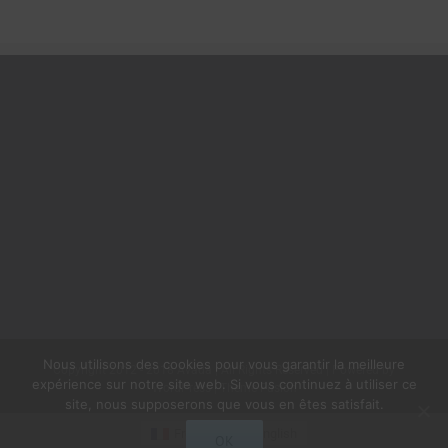
Nous utilisons des cookies pour vous garantir la meilleure
Copyright 2012 - 2018 Avada | All Rights Reserved | Powered by
expérience sur notre site web. Si vous continuez à utiliser ce
WordPress
|
Theme Fusion
site, nous supposerons que vous en êtes satisfait.
French
English
OK