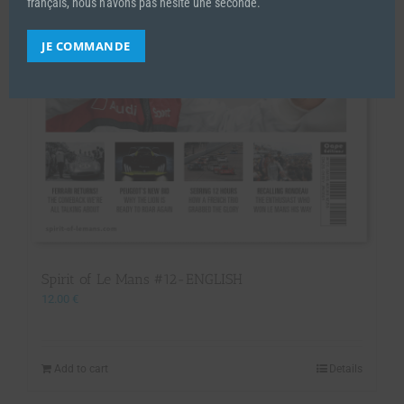
français, nous n'avons pas hésité une seconde.
JE COMMANDE
Spirit of Le Mans #12-ENGLISH
12.00
€
Add to cart
Details