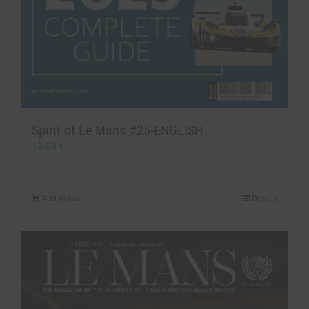
Spirit of Le Mans #25-ENGLISH
12.00
€
Add to cart
Details