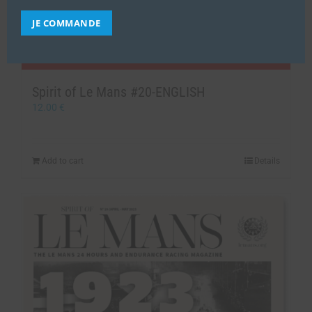
JE COMMANDE
Spirit of Le Mans #20-ENGLISH
12.00
€
Add to cart
Details